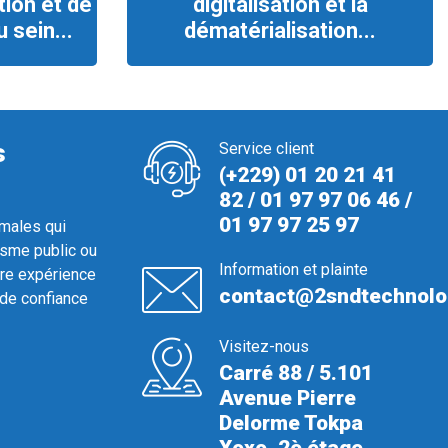
ion et de
digitalisation et la
 sein...
dématérialisation...
s
Service client
(+229) 01 20 21 41
82 / 01 97 97 06 46 /
01 97 97 25 97
imales qui
isme public ou
Information et plainte
tre expérience
contact@2sndtechnolo
 de confiance
Visitez-nous
Carré 88 / 5.101
Avenue Pierre
Delorme Tokpa
Xoxo, 2è étage